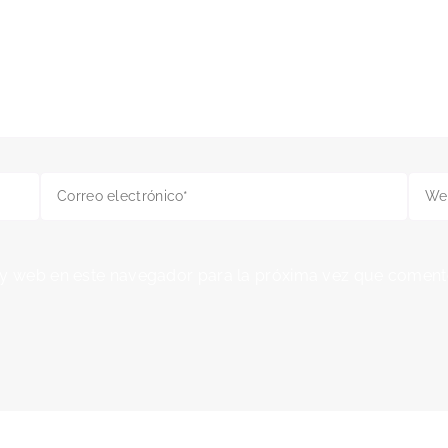
Correo
Web
electrónico*
 y web en este navegador para la próxima vez que coment