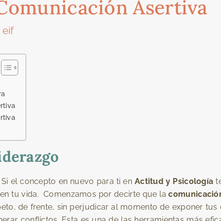
Comunicación Asertiva
eif
r
va
rtiva
rtiva
iderazgo
 Si el concepto en nuevo para ti en
Actitud y Psicología
t
y en tu vida. Comenzamos por decirte que la
comunicación
to, de frente, sin perjudicar al momento de exponer tus 
erar conflictos. Esta es una de las herramientas más efic