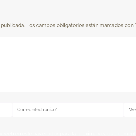
 publicada.
Los campos obligatorios están marcados con
Correo
Web
electrónico*
 y web en este navegador para la próxima vez que coment