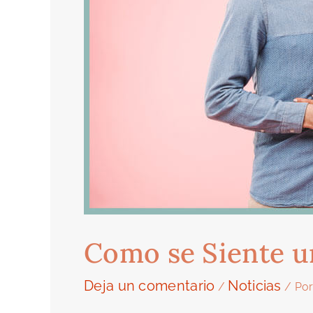
Como se Siente u
Deja un comentario
Noticias
/
/ Po